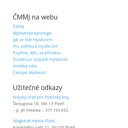
ČMMJ na webu
ČMMJ
Myslivecká kynologie
Jak se stát myslivcem
Pro zvěřinu k myslivcům
Pojďme, děti, za přírodou
Šoulání po stopách myslivosti
Honitba roku
Časopis Myslivost
Užitečné odkazy
Krajský úřad pro Plzeňský kraj
Škroupova 18, 306 13 Plzeň
– p. Jiří Peterka – 377 195 092
Magistrát města Plzně
Kopeckého sady 11, 301 00 Plzeň