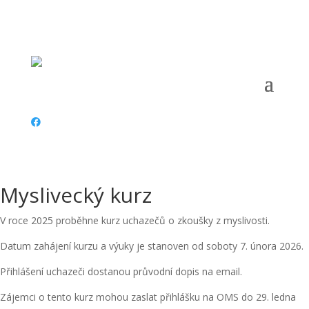
Telefon:
+420 607 739 048 |
Email:
omsdomazlice@gmail.com
|
Adresa:
náměstí Míru 35, 344 01 Domažlice |
ČÚ:
3527887/0300 |
IČ:
67777121 |
Datová schránka:
Myslivecký kurz
V roce 2025 proběhne kurz uchazečů o zkoušky z myslivosti.
Datum zahájení kurzu a výuky je stanoven od soboty 7. února 2026.
Přihlášení uchazeči dostanou průvodní dopis na email.
Zájemci o tento kurz mohou zaslat přihlášku na OMS do 29. ledna