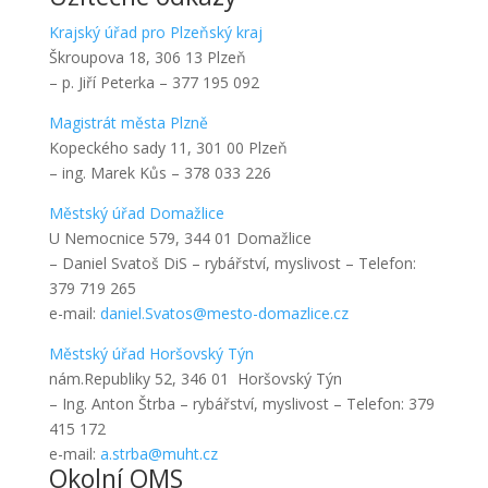
Krajský úřad pro Plzeňský kraj
Škroupova 18, 306 13 Plzeň
– p. Jiří Peterka – 377 195 092
Magistrát města Plzně
Kopeckého sady 11, 301 00 Plzeň
– ing. Marek Kůs – 378 033 226
Městský úřad Domažlice
U Nemocnice 579, 344 01 Domažlice
– Daniel Svatoš DiS – rybářství, myslivost – Telefon:
379 719 265
e-mail:
daniel.Svatos@mesto-domazlice.cz
Městský úřad Horšovský Týn
nám.Republiky 52, 346 01 Horšovský Týn
– Ing. Anton Štrba – rybářství, myslivost – Telefon: 379
415 172
e-mail:
a.strba@muht.cz
Okolní OMS