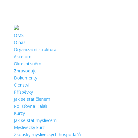
Telefon:
+420 607 739 048 |
Email:
omsdomazlice@gmail.com
|
Adresa:
náměstí Míru 35, 344 01 Domažlice |
ČÚ:
3527887/0300 |
IČ:
67777121 |
Datová schránka:
OMS
O nás
Organizační struktura
Akce oms
Okresní sněm
Zpravodaje
Dokumenty
Členství
Příspěvky
Jak se stát členem
Pojišťovna Halali
Kurzy
Jak se stát myslivcem
Myslivecký kurz
Zkoušky mysliveckých hospodářů