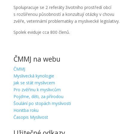
Spolupracuje se 2 referáty životního prostředí obcí
s rozšířenou působností a konzultují otázky v chovu
zvěře, veterinární problematiky a myslivecké legislativy.
Spolek eviduje cca 800 členů.
ČMMJ na webu
ČMMJ
Myslivecká kynologie
Jak se stát myslivcem
Pro zvěřinu k myslivcům
Pojďme, děti, za přírodou
Šoulání po stopách myslivosti
Honitba roku
Časopis Myslivost
Užitečné odkazy